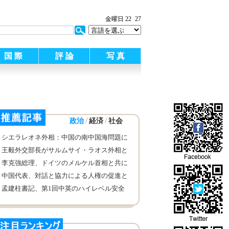
金曜日 22
27
国 際
評 論
写 真
/
/
政治
経済
社会
シエラレオネ外相：中国の南中国海問題に
おける立場を支持
王毅外交部長がサルムサイ・ラオス外相と
会見
李克強総理、ドイツのメルケル首相と共に
中独経済顧問委員会座談会に出席
中国代表、対話と協力による人権の促進と
保護を呼びかけ
孟建柱書記、第1回中英のハイレベル安全
保障対話の英国側代表団と会見