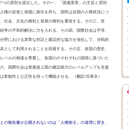
7つの原則を提出した。その一、「国連憲章」の主旨と原則
人権の促進と保護に責任を持ち、国民は自国の人権状況につ
、社会、文化の権利と発展の権利を重視する。その三、世
紛争の平和的解決に力を入れる。その四、国際社会は平等、
分野における真摯な対話と建設的な協力を強化して、冷戦的
具として利用されることを回避する。その五、各国の歴史、
レベルの相違を尊重し、各国ののそれぞれの国情に基づいた
六、国際社会は発展途上国の建設能力のレベルアップを支援
は客観性と公正性を持って機能させる。（翻訳/呉寒氷）
との報告書が公開されないのは「人権衛士」の道理に背き、