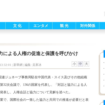
文 化
エンタメ
観 光
対外関係
力による人権の促進と保護を呼びかけ
小
中
大
3:32:01
| 新華網 |
編集: 吴寒冰
国連ジュネーブ事務局駐在中国代表・スイス及びその他組織
第32次会議で、136の国家を代表し、「対話と協力による人
発表し、人権会話と協力について見解を述べた。
業で、国際社会の一致した協力と共同での推進が必要だと表