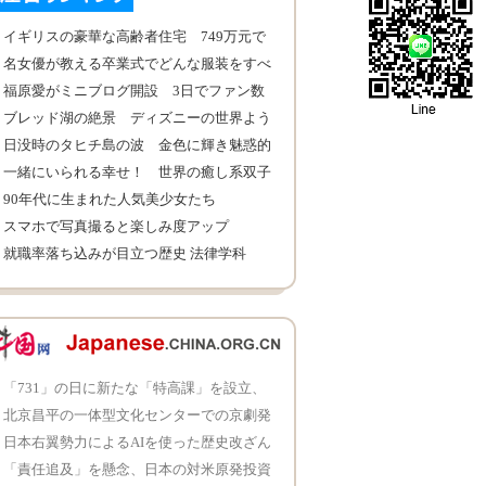
イギリスの豪華な高齢者住宅 749万元で
販売
名女優が教える卒業式でどんな服装をすべ
きか
福原愛がミニブログ開設 3日でファン数
10万人に
ブレッド湖の絶景 ディズニーの世界よう
な美しさ
日没時のタヒチ島の波 金色に輝き魅惑的
一緒にいられる幸せ！ 世界の癒し系双子
90年代に生まれた人気美少女たち
スマホで写真撮ると楽しみ度アップ
就職率落ち込みが目立つ歴史 法律学科
「就業青書」