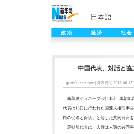
日本語
政 治
経 済
社 会
中国代表、対話と協
jp.xinhuanet.com
|
発表時間 2016-06-15 1
新華網ジュネーブ6月13日 馬朝旭
代表は13日に行われた国連人権理事会
権の促進と保護」と題した共同発言を
馬朝旭代表は、人権は人類の共同事