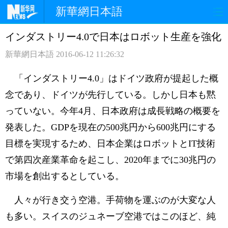
新華網日本語
インダストリー4.0で日本はロボット生産を強化
ホームページ
政治
経済
新華網日本語
2016-06-12 11:26:32
社会
文化
エンタメ
「インダストリー4.0」はドイツ政府が提起した概
観光
評論
写真
念であり、ドイツが先行している。しかし日本も黙
っていない。今年4月、日本政府は成長戦略の概要を
中日対訳
発表した。GDPを現在の500兆円から600兆円にする
目標を実現するため、日本企業はロボットとIT技術
で第四次産業革命を起こし、2020年までに30兆円の
市場を創出するとしている。
人々が行き交う空港。手荷物を運ぶのが大変な人
も多い。スイスのジュネーブ空港ではこのほど、純