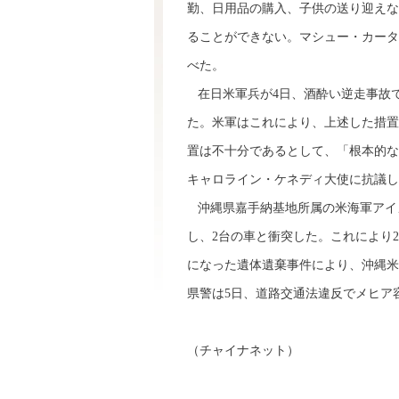
勤、日用品の購入、子供の送り迎えな
ることができない。マシュー・カータ
べた。
在日米軍兵が4日、酒酔い逆走事故
た。米軍はこれにより、上述した措置
置は不十分であるとして、「根本的な
キャロライン・ケネディ大使に抗議し
沖縄県嘉手納基地所属の米海軍アイメ
し、2台の車と衝突した。これにより
になった遺体遺棄事件により、沖縄米
県警は5日、道路交通法違反でメヒア
（チャイナネット）