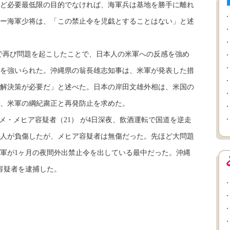
ど必要最低限の目的でなければ、海軍兵は基地を勝手に離れ
ー海軍少将は、「この禁止令を児戯とすることはない」と述
で再び問題を起こしたことで、日本人の米軍への反感を強め
を強いられた。沖縄県の翁長雄志知事は、米軍が発表した措
解決策が必要だ」と述べた。日本の岸田文雄外相は、米国の
、米軍の綱紀粛正と再発防止を求めた。
・メヒア容疑者（21） が4日深夜、飲酒運転で国道を逆走
2人が負傷したが、メヒア容疑者は無傷だった。先ほど大問題
軍が1ヶ月の夜間外出禁止令を出している最中だった。沖縄
容疑者を逮捕した。