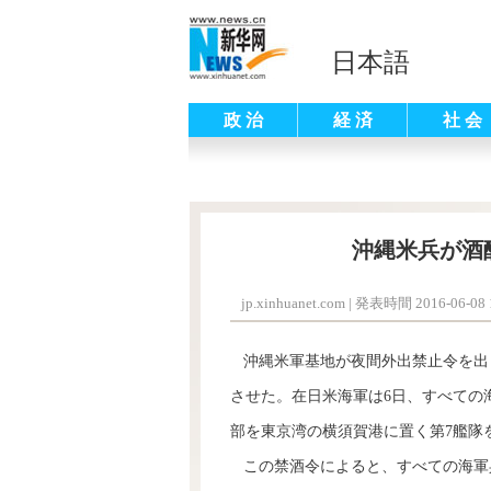
日本語
政 治
経 済
社 会
沖縄米兵が酒
jp.xinhuanet.com
|
発表時間 2016-06-08 1
沖縄米軍基地が夜間外出禁止令を出
させた。在日米海軍は6日、すべての
部を東京湾の横須賀港に置く第7艦隊
この禁酒令によると、すべての海軍