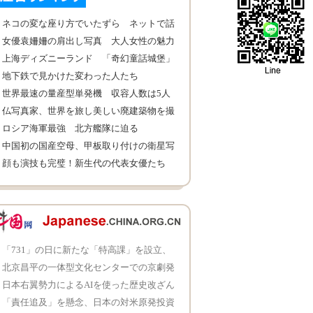
ネコの変な座り方でいたずら ネットで話
題に
女優袁姍姍の肩出し写真 大人女性の魅力
上海ディズニーランド 「奇幻童話城堡」
を各角度から撮影
地下鉄で見かけた変わった人たち
世界最速の量産型単発機 収容人数は5人
仏写真家、世界を旅し美しい廃建築物を撮
影
ロシア海軍最強 北方艦隊に迫る
中国初の国産空母、甲板取り付けの衛星写
真が公開
顔も演技も完璧！新生代の代表女優たち