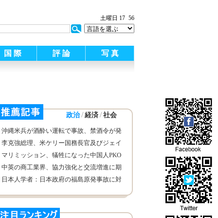
土曜日 17
56
国 際
評 論
写 真
/
/
政治
経済
社会
沖縄米兵が酒酔い運転で事故、禁酒令が発
表
李克強総理、米ケリー国務長官及びジェイ
コブ・ルー財務長官と会見
マリミッション、犠牲になった中国人PKO
戦士・申亮亮氏の追悼式を開催
中英の商工業界、協力強化と交流増進に期
待
日本人学者：日本政府の福島原発事故に対
する姿勢は苦い経験に