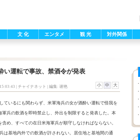
文 化
エンタメ
観 光
対外関係
酔い運転で事故、禁酒令が発表
小
中
大
5:03:43
| チャイナネット |
編集: 谢艳
しているにも関わらず、米軍海兵の女が酒酔い運転で怪我を
海軍兵の飲酒を即時禁止し、外出を制限すると発表した。本
を含め、すべての在日米海軍兵が順守しなければならない。
兵は基地内外での飲酒が許されない。居住地と基地間の通