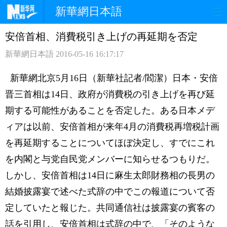
新華網日本語
安倍首相、消費税引き上げの再延期を否定
ホームページ
政治
経済
新華網日本語
2016-05-16 16:17:17
社会
文化
エンタメ
新華網北京5月16日（新華社記者/閻潔）
日本・安倍
観光
評論
写真
晋三首相は14日、政府が消費税の引き上げを再び延
期する可能性があることを否定した。ある日本メデ
中日対訳
ィアは以前、安倍首相が来年4月の消費税再増税計画
を再延期することについてほぼ決定し、すでにこれ
を内閣と与党自民党メンバーに知らせるつもりだ。
しかし、安倍首相は14日に麻生太郎財務相の長男の
結婚披露宴で述べた式辞の中でこの報道について否
定していたと報じた。共同通信社は披露宴の賓客の
話を引用し、安倍首相は式辞の中で、「そのような