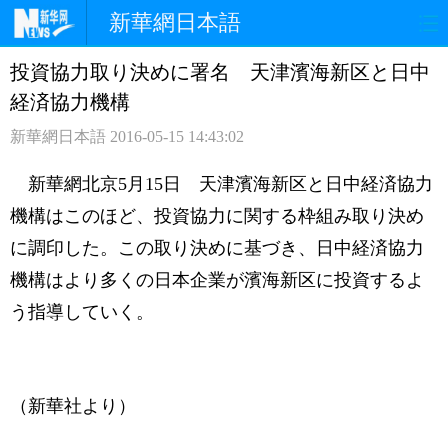
新華網日本語
投資協力取り決めに署名 天津濱海新区と日中
ホームページ
政治
経済
経済協力機構
社会
文化
エンタメ
新華網日本語
2016-05-15 14:43:02
観光
評論
写真
新華網北京5月15日 天津濱海新区と日中経済協力
機構はこのほど、投資協力に関する枠組み取り決め
中日対訳
に調印した。この取り決めに基づき、日中経済協力
機構はより多くの日本企業が濱海新区に投資するよ
う指導していく。
（新華社より）