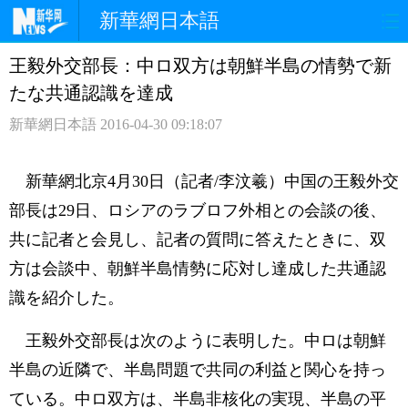
新華網日本語
王毅外交部長：中ロ双方は朝鮮半島の情勢で新
ホームページ
政治
経済
たな共通認識を達成
社会
文化
エンタメ
新華網日本語
2016-04-30 09:18:07
観光
評論
写真
新華網北京4月30日（記者/李汶羲）中国の王毅外交
中日対訳
部長は29日、ロシアのラブロフ外相との会談の後、
共に記者と会見し、記者の質問に答えたときに、双
方は会談中、朝鮮半島情勢に応対し達成した共通認
識を紹介した。
王毅外交部長は次のように表明した。中ロは朝鮮
半島の近隣で、半島問題で共同の利益と関心を持っ
ている。中ロ双方は、半島非核化の実現、半島の平