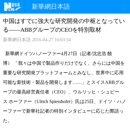
新華網日本語
中国はすでに強大な研究開発の中枢となってい
ホームページ
政治
経済
る――ABBグループのCEOを特別取材
社会
文化
エンタメ
新華網日本語
2016-04-27 16:03:34
観光
評論
写真
新華網ドイツハノーファー4月27日（記者/沈忠浩 饒
博）
「我々は中国で製品作りだけでなく、さらには中国を
中日対訳
重要な研究開発プラットフォームとみなし、世界中に応用
可能な新技術・製品を開発します……」とスイスABBグル
ープの最高経営責任者（CEO）、ウルリッヒ・シュピー
ス ホーファー（Ulrich Spiesshofer）氏は25日、ドイツ・ハノ
ーファーで新華社記者の特別インタビューに応じた際語っ
た。