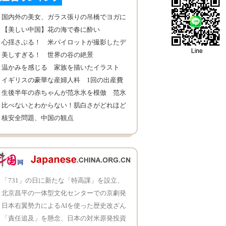
国内外の美女、ガラス張りの吊橋でヨガに
励む
【美しい中国】花の海で春に酔い
心揺さぶる！ 米パイロットが撮影したデ
スヴァレー国立公園
美しすぎる！ 世界の谷の絶景
温かみを感じる 家族を描いたイラスト
イギリスの豪華な産婦人科 1回の出産費
は461万元
生後半年の赤ちゃんが范氷氷を模倣 范氷
氷本人「いいね」
比べないとわからない！肌白さがどれほど
重要
核安全問題、中国の観点