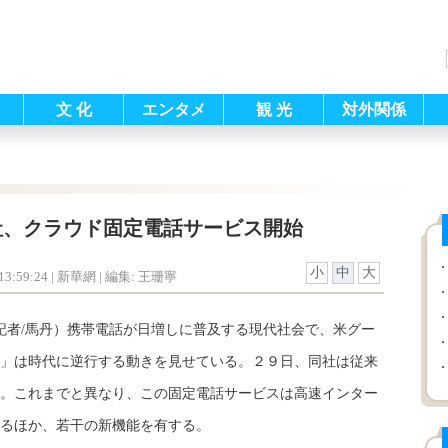
文 化
エンタメ
観 光
対外関係
社、クラウド固定電話サービス開始
小
中
大
3:59:24
| 新華網 |
編集: 王珊寧
（記者/馬丹）携帯電話が日増しに普及する現代社会で、米グー
」は時代に逆行する動きを見せている。２９日、同社は従来
。これまでと異なり、この固定電話サービスは高速インター
るほか、若干の新機能を有する。