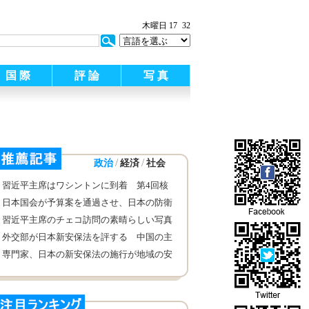
木曜日 17
32
国 際
評 論
写 真
/
/
政治
経済
社会
習近平主席はワシントンに到着 第4回核
セキュリティーサミットに出席
日本国会が予算案を通過させ、日本の防衛
費が過去最高を記録
習近平主席のチェコ訪問の素晴らしい写真
集
外交部が日本新安保法を評する 中国の主
権と安全面の利益損なわないよう要求
専門家、日本の新安保法の施行が地域の安
全と安定を脅かすものとみなす