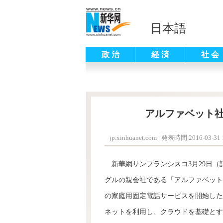
日本語
政 治
経 済
社 会
アルファベット
jp.xinhuanet.com
|
発表時間 2016-03-31 1
新華網
サンフランシスコ
3月29日
グルの親会社である「アルファベット
の家庭用固定電話サービスを開始した
ネットを利用し、クラウドを基礎とす