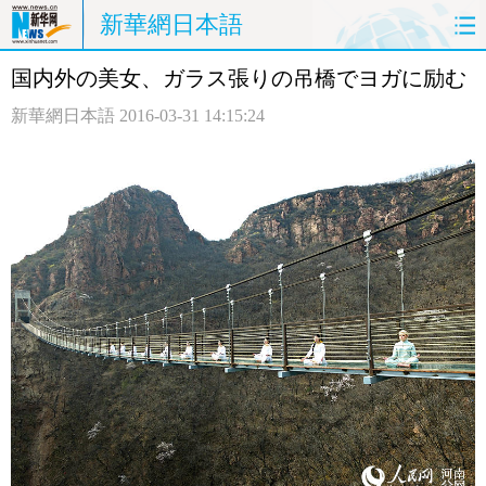
新華網日本語
国内外の美女、ガラス張りの吊橋でヨガに励む
ホームページ
政治
経済
新華網日本語
2016-03-31 14:15:24
社会
文化
エンタメ
観光
評論
写真
中日対訳