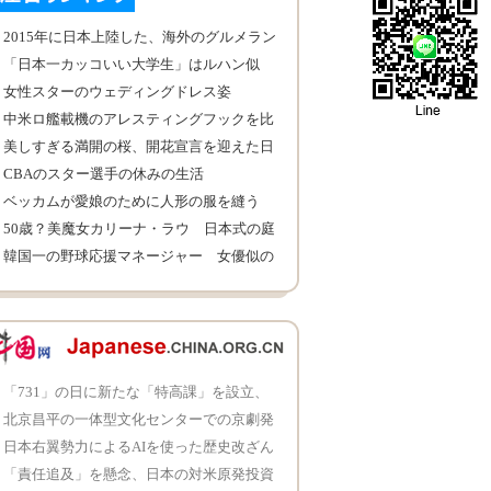
2015年に日本上陸した、海外のグルメラン
キング
「日本一カッコいい大学生」はルハン似
この顔は何点？
女性スターのウェディングドレス姿
中米ロ艦載機のアレスティングフックを比
較
美しすぎる満開の桜、開花宣言を迎えた日
本
CBAのスター選手の休みの生活
ベッカムが愛娘のために人形の服を縫う
50歳？美魔女カリーナ・ラウ 日本式の庭
で静謐な美
韓国一の野球応援マネージャー 女優似の
顔と魅力的な美足