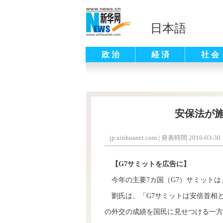
日本語
政 治
経 済
社 会
安保法が
jp.xinhuanet.com
|
発表時間 2016-03-30 1
【G7サミットを広告に】
今年の主要7カ国（G7）サミットは
劉氏は、「G7サミットは安倍首相
の外交の成績を国民に見せつける一方