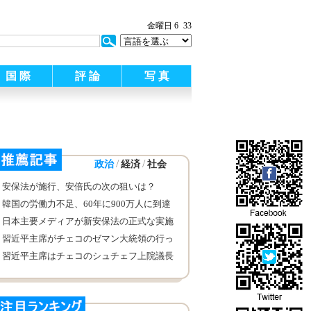
:
金曜日 6
33
国 際
評 論
写 真
/
/
政治
経済
社会
安保法が施行、安倍氏の次の狙いは？
韓国の労働力不足、60年に900万人に到達
か
日本主要メディアが新安保法の正式な実施
を糾弾
習近平主席がチェコのゼマン大統領の行っ
た歓迎式に出席
習近平主席はチェコのシュチェフ上院議長
と会見