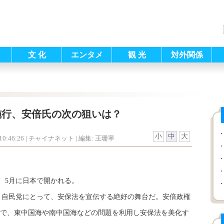
文 化
エンタメ
観 光
対外関係
施行、安倍氏の次の狙いは？
小
中
大
0:46:26
| チャイナネット |
編集: 王珊寧
、5月に日本で開かれる。
と自民党にとって、安保法を宣伝する絶好の舞台だ。安倍政権
で、東中国海や南中国海などの問題を利用し安保法を美化す