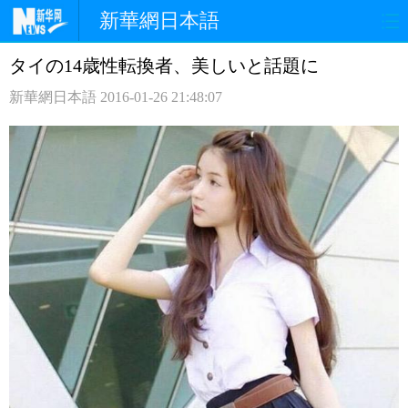
新華網日本語
タイの14歳性転換者、美しいと話題に
ホームページ
政治
経済
新華網日本語
2016-01-26 21:48:07
社会
文化
エンタメ
観光
評論
写真
中日対訳