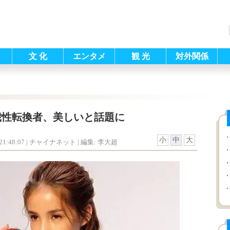
文 化
エンタメ
観 光
対外関係
歳性転換者、美しいと話題に
小
中
大
1:48:07
| チャイナネット |
編集: 李大超