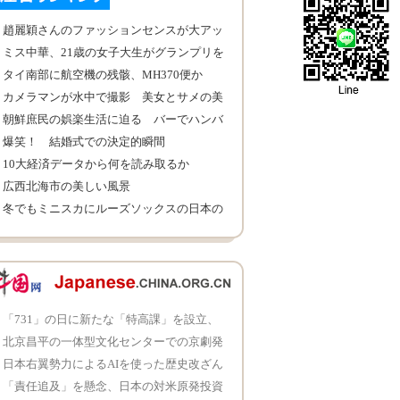
趙麗穎さんのファッションセンスが大アッ
プ、とても綺麗
ミス中華、21歳の女子大生がグランプリを
受賞
タイ南部に航空機の残骸、MH370便か
カメラマンが水中で撮影 美女とサメの美
しい瞬間
朝鮮庶民の娯楽生活に迫る バーでハンバ
ーガー
爆笑！ 結婚式での決定的瞬間
10大経済データから何を読み取るか
広西北海市の美しい風景
冬でもミニスカにルーズソックスの日本の
女子高生