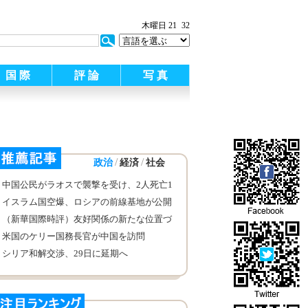
木曜日 21
32
国 際
評 論
写 真
/
/
政治
経済
社会
中国公民がラオスで襲撃を受け、2人死亡1
人負傷
イスラム国空爆、ロシアの前線基地が公開
（新華国際時評）友好関係の新たな位置づ
け 協力と発展の新たな開拓
米国のケリー国務長官が中国を訪問
シリア和解交渉、29日に延期へ