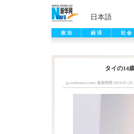
日本語
政 治
経 済
社 会
タイの14
jp.xinhuanet.com
|
発表時間 2016-01-26 2