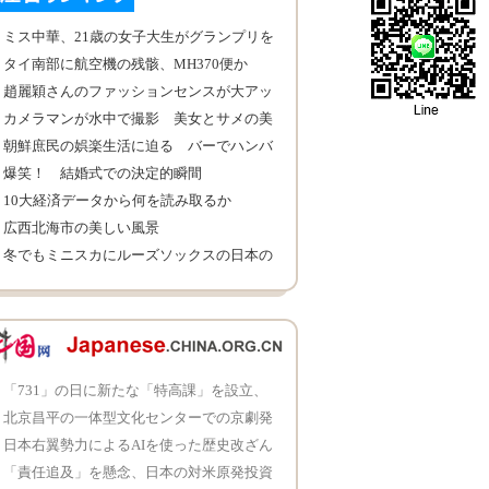
ミス中華、21歳の女子大生がグランプリを
受賞
タイ南部に航空機の残骸、MH370便か
趙麗穎さんのファッションセンスが大アッ
プ、とても綺麗だ！
カメラマンが水中で撮影 美女とサメの美
しい瞬間
朝鮮庶民の娯楽生活に迫る バーでハンバ
ーガー
爆笑！ 結婚式での決定的瞬間
10大経済データから何を読み取るか
広西北海市の美しい風景
冬でもミニスカにルーズソックスの日本の
女子高生