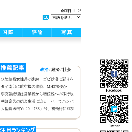
金曜日 11
26
国 際
評 論
写 真
/
/
政治
経済
社会
水陸偵察女性兵が訓練 ゴビ砂漠に彩りを
添える
タイ南部に航空機の残骸、MH370便か
李克強総理は営業税から増値税への移行改
革を全面的に推進し、財税体制改革を加速
朝鮮庶民の娯楽生活に迫る バーでハンバ
する座談会を招集して主宰
ーガー食べる
大型輸送機Yu-20「788」号、初飛行に成功