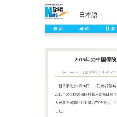
日本語
政 治
経 済
社 会
2015年の中国保
jp.xinhuanet.com
|
発表時間 2016-01-26 1
新華網北京1月26日 （記者/譚謨
2015年の全国の保険料収入総額は前年
入が前年同期比11％増の7995億元、
した。