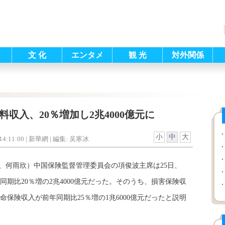
文 化
エンタメ
観 光
対外関係
険料収入、20％増加し2兆4000億元に
小
中
大
4:11:00
| 新華網 |
編集: 吴寒冰
暁、何雨欣）中国保険監督管理委員会の項俊波主席は25日、
同期比20％増の2兆4000億元だった。そのうち、損害保険収
生命保険収入が前年同期比25％増の1兆6000億元だったと説明