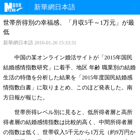
新華網日本語
世帯所得別の幸福感、「月収5千～1万元」が最
ホームページ
政治
経済
低
社会
文化
エンタメ
新華網日本語
2016-01-26 15:33:31
観光
評論
写真
中国の某オンライン婚活サイトが「2015年国民
結婚感情指数研究」に着手、地区 年齢 職業別の結婚
中日対訳
生活の特徴を分析した結果を「2015年度国民結婚感
情指数白書」に取りまとめ、このほど発表した。南
方日報が報じた。
世帯所得レベル別に見ると、低所得者層と高所
得者層の結婚感情指数は比較的高く、中間所得者層
の指数は低く、世帯収入5千元から1万元（約9万円か