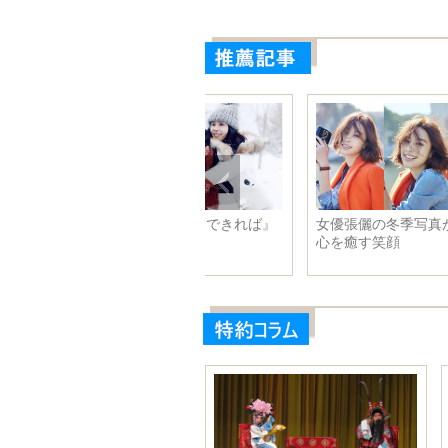
リスマス映画『愛できれば』
女優張儷の冬季写真が大公開
スチール写真集
心を癒す笑顔