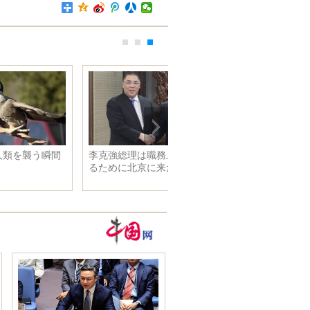
李克強総理は職務上の報告をす
るために北京に来た崔世安氏と
会見