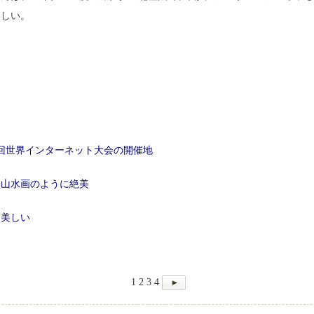
美しい。
回世界インターネット大会の開催地
墨山水画のように絶美
に美しい
1
2
3
4