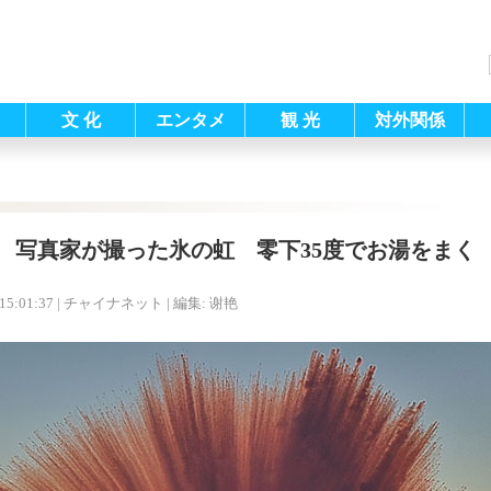
文 化
エンタメ
観 光
対外関係
写真家が撮った氷の虹 零下35度でお湯をまく
15:01:37
| チャイナネット |
編集: 谢艳