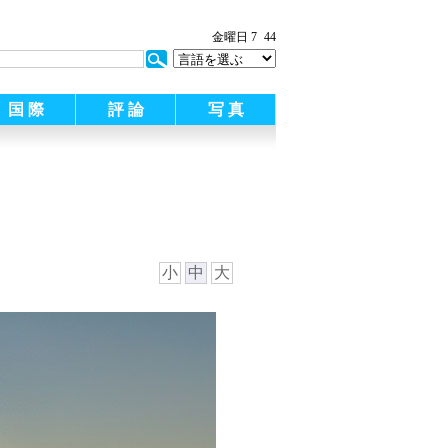
金曜日 7
44
国 際
評 論
写 真
小
中
大