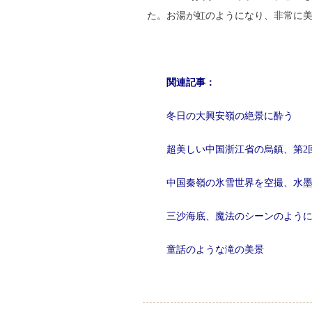
た。お湯が虹のようになり、非常に
関連記事：
冬日の大興安嶺の絶景に酔う
超美しい中国浙江省の烏鎮、第2
中国秦嶺の氷雪世界を空撮、水
三沙海底、魔法のシーンのよう
童話のような滝の美景