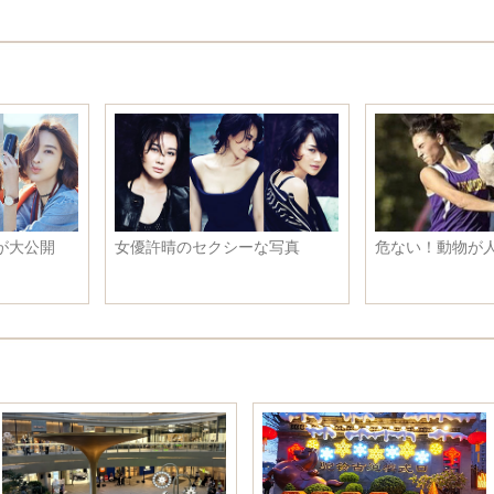
女優許晴のセクシーな写真
危ない！動物が人類を襲う瞬間