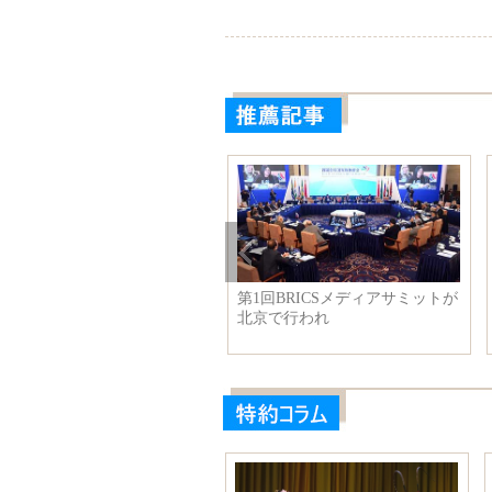
生結弦の羽織袴姿を初公開
第1回BRICSメディアサミットが
北京で行われ