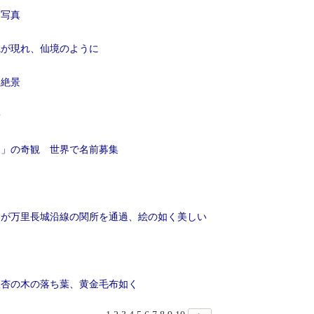
た写真
観が現れ、仙境のように
る絶景
景
ム」の奇観 世界で名前募集
）が万里長城沿線の関所を通過、絵の如く美しい
の銀杏の木の落ち葉、黄金毛布如く