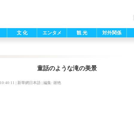
文 化
エンタメ
観 光
対外関係
童話のような滝の美景
10:40:11
| 新華網日本語 |
編集: 谢艳