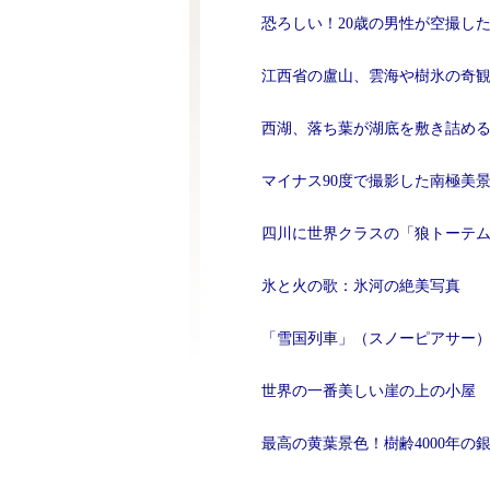
恐ろしい！20歳の男性が空撮し
江西省の盧山、雲海や樹氷の奇
西湖、落ち葉が湖底を敷き詰め
マイナス90度で撮影した南極美
四川に世界クラスの「狼トーテ
氷と火の歌：氷河の絶美写真
「雪国列車」（スノーピアサー
世界の一番美しい崖の上の小屋
最高の黄葉景色！樹齢4000年