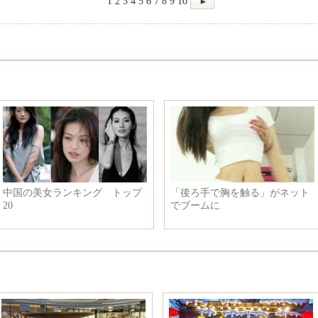
1
2
3
4
5
6
7
8
9
10
中国の美女ランキング トップ
「後ろ手で胸を触る」がネット
20
でブームに