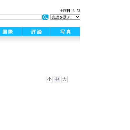
:
土曜日 13
53
国 際
評 論
写 真
小
中
大