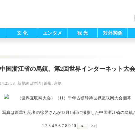
文 化
エンタメ
観 光
対外関係
中国浙江省の烏鎮、第2回世界インターネット大
14:25:58
| 新華網日本語 |
編集: 谢艳
写真は新華社記者の徐昱さんが12月15日に撮影した
中国浙江省の烏鎮
1
2
3
4
5
6
7
8
9
10
>>|