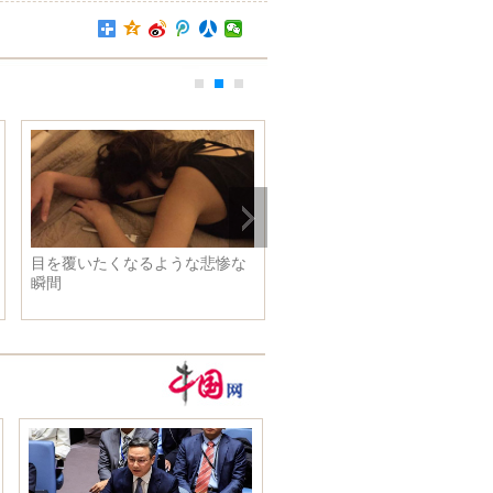
目を覆いたくなるような悲惨な
第２回世界インターネット大
瞬間
が烏鎮で開幕