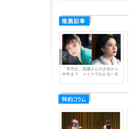
国初の国産極地全地形対応車
「芈月伝」孫儷さんの少女から
南極に登場
中年まで メイクでわかる一生