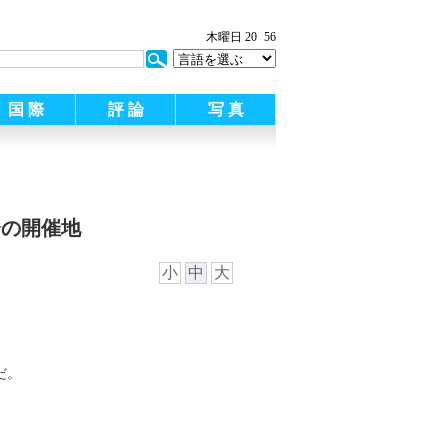
木曜日 20
56
国 際
評 論
写 真
会の開催地
小
中
大
だ
。