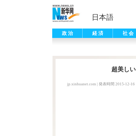
日本語
政 治
経 済
社 会
超美しい
jp.xinhuanet.com
|
発表時間 2015-12-16 