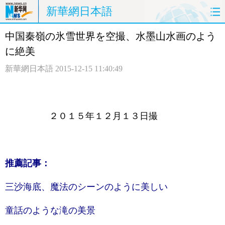
新華網日本語
中国秦嶺の氷雪世界を空撮、水墨山水画のよう
ホームページ
政治
経済
に絶美
社会
文化
エンタメ
新華網日本語
2015-12-15 11:40:49
観光
評論
写真
中日対訳
２０１５年１２月１３日撮
推薦記事：
三沙海底、魔法のシーンのように美しい
童話のような滝の美景