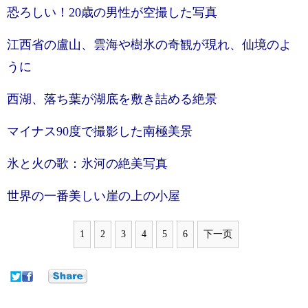
恐ろしい！20歳の男性が空撮した写真
江西省の盧山、雲海や樹氷の奇観が現れ、仙境のよ
うに
西湖、落ち葉が湖底を敷き詰める絶景
マイナス90度で撮影した南極美景
氷と火の歌：氷河の絶美写真
世界の一番美しい崖の上の小屋
1
2
3
4
5
6
下一页