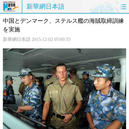
新華網日本語
中国とデンマーク、ステルス艦の海賊取締訓練
ホームページ
政治
経済
を実施
社会
文化
エンタメ
新華網日本語
2015-12-02 05:00:35
観光
評論
写真
中日対訳