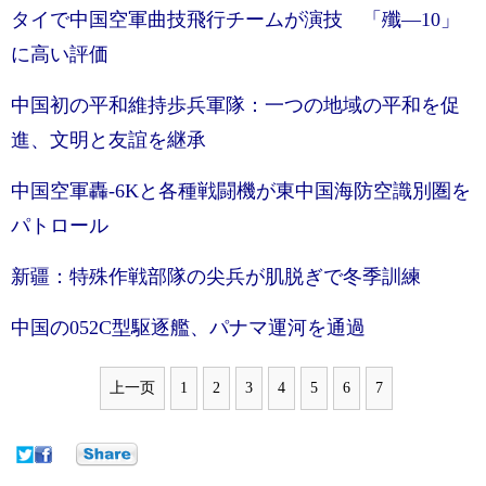
タイで中国空軍曲技飛行チームが演技 「殲―10」
に高い評価
中国初の平和維持歩兵軍隊：一つの地域の平和を促
進、文明と友誼を継承
中国空軍轟-6Kと各種戦闘機が東中国海防空識別圏を
パトロール
新疆：特殊作戦部隊の尖兵が肌脱ぎで冬季訓練
中国の052C型駆逐艦、パナマ運河を通過
上一页
1
2
3
4
5
6
7