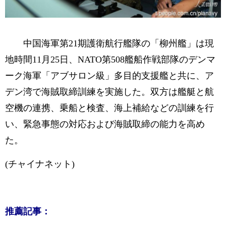
中国海軍第21期護衛航行艦隊の「柳州艦」は現
地時間11月25日、NATO第508艦船作戦部隊のデンマ
ーク海軍「アブサロン級」多目的支援艦と共に、ア
デン湾で海賊取締訓練を実施した。双方は艦艇と航
空機の連携、乗船と検査、海上補給などの訓練を行
い、緊急事態の対応および海賊取締の能力を高め
た。
(チャイナネット)
推薦記事：