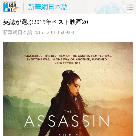
新華網日本語
英誌が選ぶ2015年ベスト映画20
ホームページ
政治
経済
新華網日本語
2015-12-01 15:09:04
社会
文化
エンタメ
観光
評論
写真
中日対訳