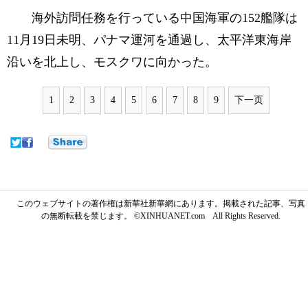
海外訪問任務を行っている中国海軍の152艦隊は
11月19日未明、パナマ運河を通過し、太平洋東海岸
沿いを北上し、モスクワに向かった。
1
2
3
4
5
6
7
8
9
下一页
このウェブサイトの著作権は新華社新華網にあります。掲載された記事、写真
の無断転載を禁じます。 ©XINHUANET.com All Rights Reserved.