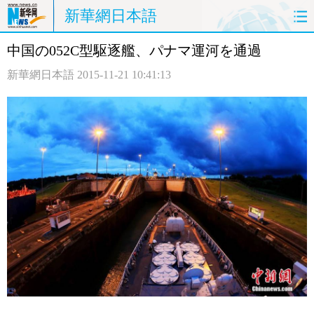
新華網日本語
中国の052C型駆逐艦、パナマ運河を通過
ホームページ
政治
経済
新華網日本語
2015-11-21 10:41:13
社会
文化
エンタメ
観光
評論
写真
中日対訳