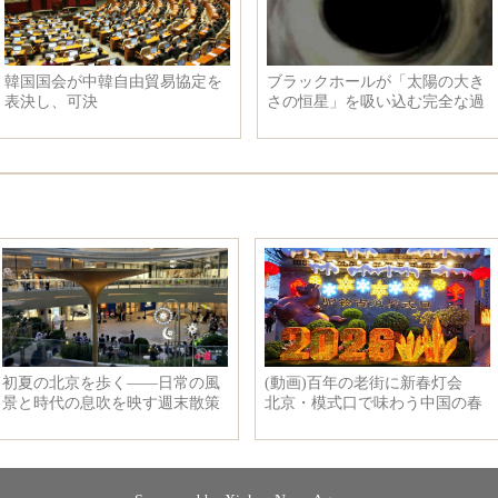
韓国国会が中韓自由貿易協定を
ブラックホールが「太陽の大き
表決し、可決
さの恒星」を吸い込む完全な過
程、驚きの映像