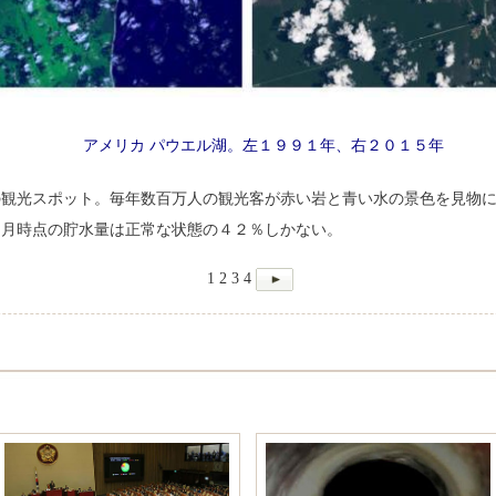
アメリカ パウエル湖。左１９９１年、右２０１５年
観光スポット。毎年数百万人の観光客が赤い岩と青い水の景色を見物に
４月時点の貯水量は正常な状態の４２％しかない。
1
2
3
4