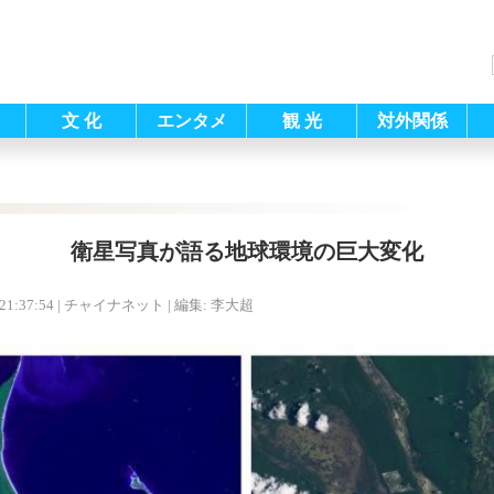
文 化
エンタメ
観 光
対外関係
衛星写真が語る地球環境の巨大変化
21:37:54
| チャイナネット |
編集: 李大超