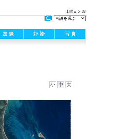
土曜日 5
38
国 際
評 論
写 真
小
中
大