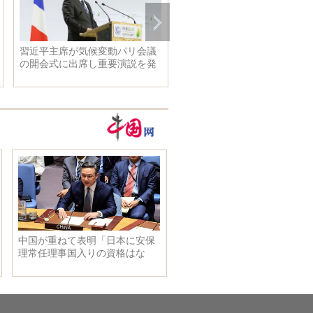
習近平主席が気候変動パリ会議
彼女と同じ服着たらより美し
の開会式に出席し重要演説を発
見える？
表 信念を固め、心を合わせて
協力し、協力・ウィンウィン、
公平で合理的な気候変動ガバナ
ンス体制を手を携えて構築する
と強調