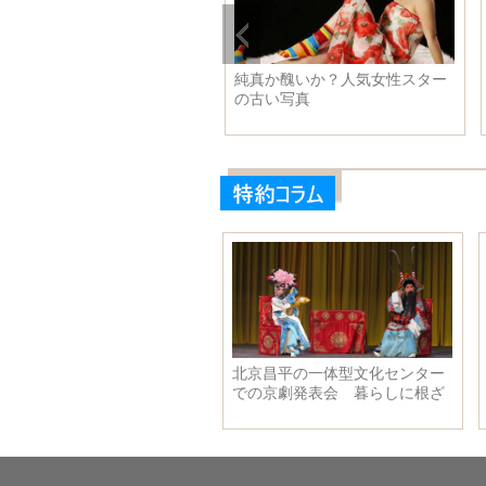
誌が選ぶ2015年ベスト映画20
純真か醜いか？人気女性スター
の古い写真