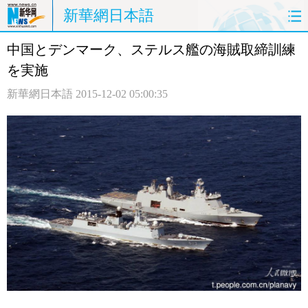
新華網日本語
中国とデンマーク、ステルス艦の海賊取締訓練
ホームページ
政治
経済
を実施
社会
文化
エンタメ
新華網日本語
2015-12-02 05:00:35
観光
評論
写真
中日対訳