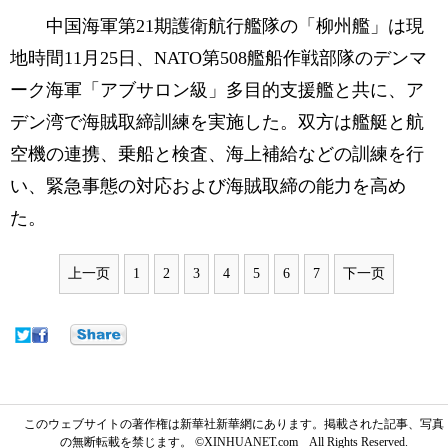
中国海軍第21期護衛航行艦隊の「柳州艦」は現
地時間11月25日、NATO第508艦船作戦部隊のデンマ
ーク海軍「アブサロン級」多目的支援艦と共に、ア
デン湾で海賊取締訓練を実施した。双方は艦艇と航
空機の連携、乗船と検査、海上補給などの訓練を行
い、緊急事態の対応および海賊取締の能力を高め
た。
上一页
1
2
3
4
5
6
7
下一页
このウェブサイトの著作権は新華社新華網にあります。掲載された記事、写真
の無断転載を禁じます。 ©XINHUANET.com All Rights Reserved.