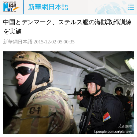
新華網日本語
中国とデンマーク、ステルス艦の海賊取締訓練
ホームページ
政治
経済
を実施
社会
文化
エンタメ
新華網日本語
2015-12-02 05:00:35
観光
評論
写真
中日対訳