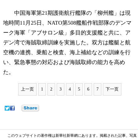
中国海軍第21期護衛航行艦隊の「柳州艦」は現
地時間11月25日、NATO第508艦船作戦部隊のデンマ
ーク海軍「アブサロン級」多目的支援艦と共に、ア
デン湾で海賊取締訓練を実施した。双方は艦艇と航
空機の連携、乗船と検査、海上補給などの訓練を行
い、緊急事態の対応および海賊取締の能力を高め
た。
上一页
1
2
3
4
5
6
7
下一页
このウェブサイトの著作権は新華社新華網にあります。掲載された記事、写真