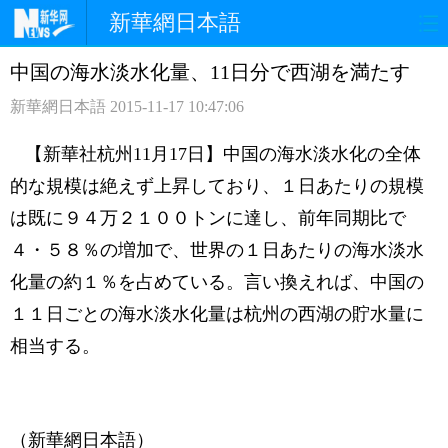
新華網日本語
中国の海水淡水化量、11日分で西湖を満たす
ホームページ
政治
経済
新華網日本語
2015-11-17 10:47:06
社会
文化
エンタメ
【新華社杭州11月17日】中国の海水淡水化の全体
観光
評論
写真
的な規模は絶えず上昇しており、１日あたりの規模
は既に９４万２１００トンに達し、前年同期比で
中日対訳
４・５８％の増加で、世界の１日あたりの海水淡水
化量の約１％を占めている。言い換えれば、中国の
１１日ごとの海水淡水化量は杭州の西湖の貯水量に
相当する。
（新華網日本語）