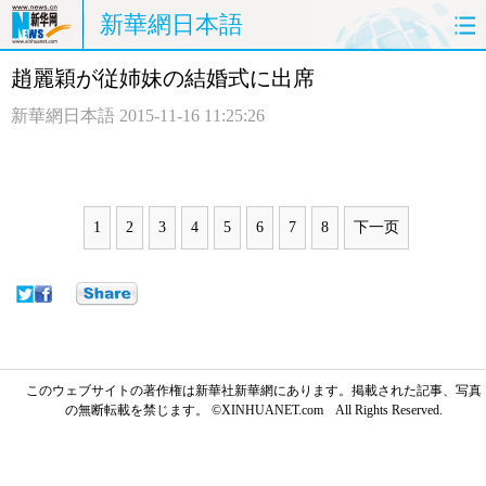
新華網日本語
趙麗穎が従姉妹の結婚式に出席
ホームページ
政治
経済
新華網日本語
2015-11-16 11:25:26
社会
文化
エンタメ
観光
評論
写真
1
2
3
4
5
6
7
8
下一页
中日対訳
このウェブサイトの著作権は新華社新華網にあります。掲載された記事、写真
の無断転載を禁じます。 ©XINHUANET.com All Rights Reserved.