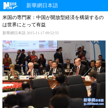
新華網日本語
米国の専門家：中国が開放型経済を構築するの
ホームページ
政治
経済
は世界にとって有益
社会
文化
エンタメ
新華網日本語
2015-11-17 09:52:55
観光
評論
写真
中日対訳