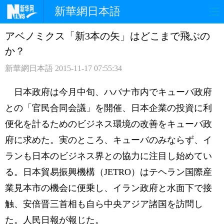
新華網日本語
アベノミクス「新3本の矢」はどこまで飛ぶの
ホームページ
政治
経済
か？
社会
文化
エンタメ
新華網日本語
2015-11-17 07:55:34
観光
評論
写真
日本政府は今月中旬、ハバナ市内でキューバ政府
との「官民合同会議」を開催、日本企業の投資に利
中日対訳
便化を計るためのビジネス環境の改善をキューバ政
府に求めた。実のところ、キューバのみならず、イ
ランも日本のビジネス界との協力に注目し始めてい
る。日本貿易振興機構（JETRO）はテヘラン国際産
業見本市の機会に便乗し、イラン政府と水面下で接
触、安倍晋三首相も自ら中央アジア諸国を訪問し
た。人民日報が報じた。