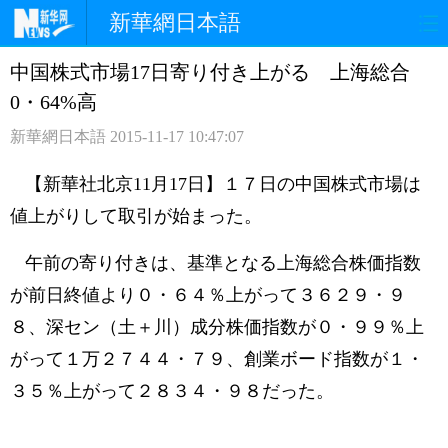
新華網日本語
中国株式市場17日寄り付き上がる 上海総合
ホームページ
政治
経済
0・64%高
社会
文化
エンタメ
新華網日本語
2015-11-17 10:47:07
観光
評論
写真
【新華社北京11月17日】１７日の中国株式市場は
値上がりして取引が始まった。
中日対訳
午前の寄り付きは、基準となる上海総合株価指数
が前日終値より０・６４％上がって３６２９・９
８、深セン（土＋川）成分株価指数が０・９９％上
がって１万２７４４・７９、創業ボード指数が１・
３５％上がって２８３４・９８だった。