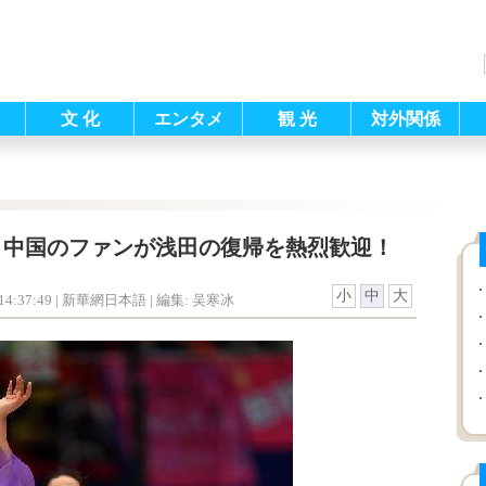
文 化
エンタメ
観 光
対外関係
＝中国のファンが浅田の復帰を熱烈歓迎！
小
中
大
4:37:49
| 新華網日本語 |
編集: 吴寒冰