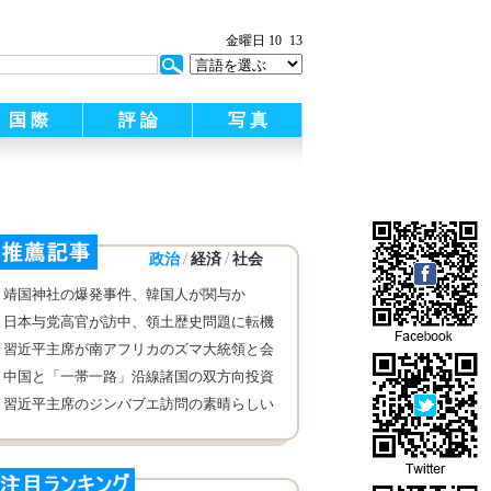
金曜日 10
13
国 際
評 論
写 真
/
/
政治
経済
社会
靖国神社の爆発事件、韓国人が関与か
日本与党高官が訪中、領土歴史問題に転機
は訪れず
習近平主席が南アフリカのズマ大統領と会
談 歴史的発展のチャンスを掴み中国・南
中国と「一帯一路」沿線諸国の双方向投資
アフリカの関係が再び新たな段階へ進むよ
が急成長
習近平主席のジンバブエ訪問の素晴らしい
う推進すると強調
写真集