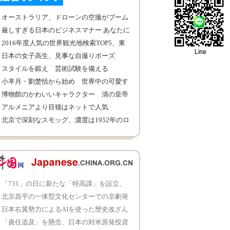
オーストラリア、ドローンの空撮がブーム
に
厳しすぎる日本のビジネスマナー あなたに
はできる？
2016年度人気の世界観光地検索TOP5、東
京もランクイン
日本の女子高生、見事な自撮りポーズ
スタイルを鍛え 芸術試験を備える
小芈月・劉楚恬から始め 世界中の可愛す
ぎる美少女
博物館のかわいいキャラクター 清の皇帝
の絵文字も
アルメニアより目猫はネットで人気
北京で深刻なスモッグ、濃度は1952年のロ
ンドンに近い