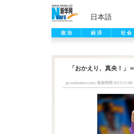
日本語
政 治
経 済
社 会
「おかえり、真央！」
jp.xinhuanet.com
|
発表時間 2015-11-08 1