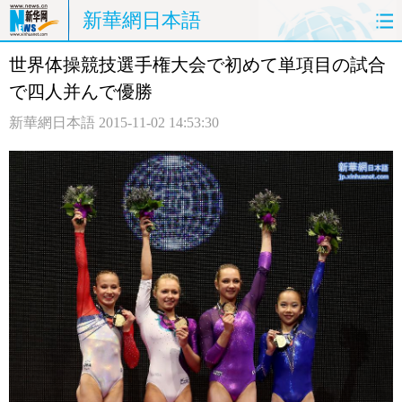
新華網日本語
世界体操競技選手権大会で初めて単項目の試合
ホームページ
政治
経済
で四人并んで優勝
社会
文化
エンタメ
新華網日本語
2015-11-02 14:53:30
観光
評論
写真
中日対訳