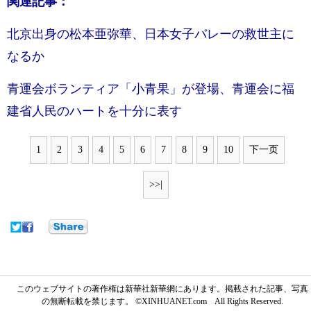
関連記事：
北京出身の松本亜弥華、日本女子バレーの救世主に
なるか
青運会ボランティア「小青果」が登場、青運会に福
建省人民のハートを十分に表す
1
2
3
4
5
6
7
8
9
10
下一页
>>|
このウェブサイトの著作権は新華社新華網にあります。掲載された記事、写真
の無断転載を禁じます。 ©XINHUANET.com All Rights Reserved.