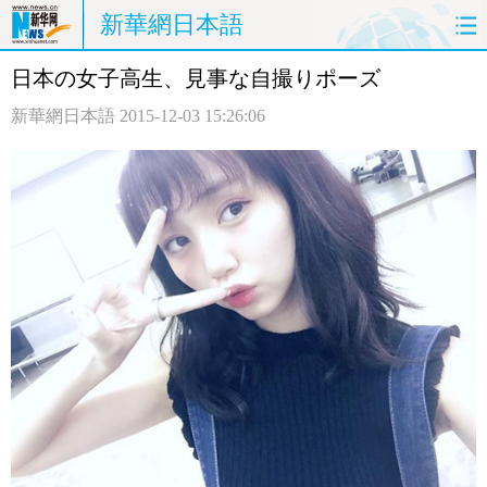
新華網日本語
日本の女子高生、見事な自撮りポーズ
ホームページ
政治
経済
新華網日本語
2015-12-03 15:26:06
社会
文化
エンタメ
観光
評論
写真
中日対訳