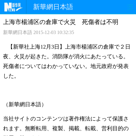
新華網日本語
上海市楊浦区の倉庫で火災 死傷者は不明
ホームページ
政治
経済
新華網日本語
2015-12-03 10:32:35
社会
文化
エンタメ
【新華社上海12月3日】上海市楊浦区の倉庫で２日
観光
評論
写真
夜、火災が起きた。消防隊が消火にあたっている。
死傷者についてはわかっていない。地元政府が発表
中日対訳
した。
（新華網日本語）
当社サイトのコンテンツは著作権法によって保護さ
れます。無断転用、複製、掲載、転載、営利目的の