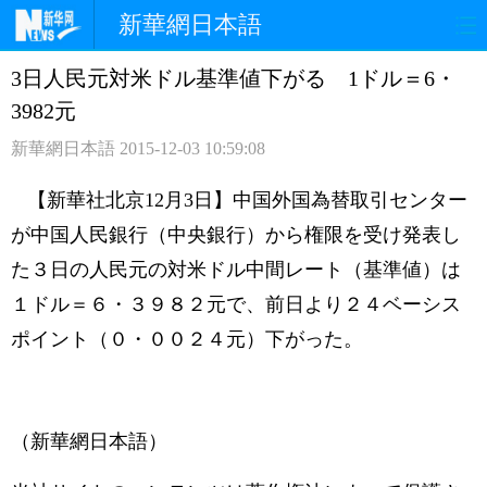
新華網日本語
3日人民元対米ドル基準値下がる 1ドル＝6・
ホームページ
政治
経済
3982元
社会
文化
エンタメ
新華網日本語
2015-12-03 10:59:08
観光
評論
写真
【新華社北京12月3日】中国外国為替取引センター
が中国人民銀行（中央銀行）から権限を受け発表し
中日対訳
た３日の人民元の対米ドル中間レート（基準値）は
１ドル＝６・３９８２元で、前日より２４ベーシス
ポイント（０・００２４元）下がった。
（新華網日本語）