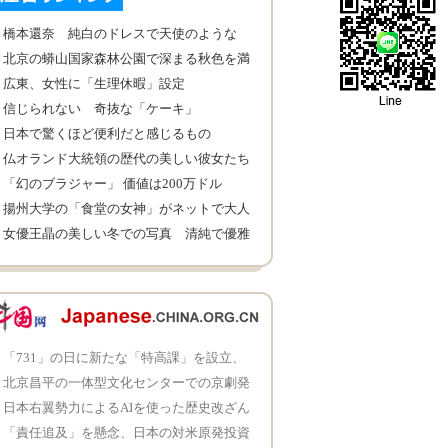
橋本還奈 純白のドレスで天使のような
北京の蟒山国家森林公園で深まる秋色を満
喫
広東、女性に「生理休暇」設定
信じられない 奇抜な「ケーキ」
日本で驚くほど便利だと感じるもの
仏オランド大統領の歴代の美しい彼女たち
「幻のブラジャー」 価値は200万ドル
揚州大学の「食堂の女神」がネットで大人
気
女優王晶の美しい冬での写真 清純で優雅