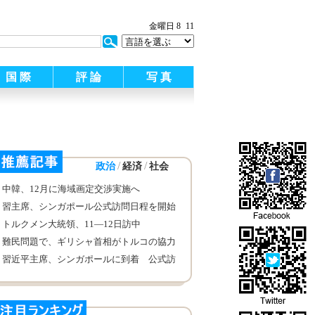
:
金曜日 8
11
国 際
評 論
写 真
/
/
政治
経済
社会
中韓、12月に海域画定交渉実施へ
習主席、シンガポール公式訪問日程を開始
（詳細）
トルクメン大統領、11―12日訪中
難民問題で、ギリシャ首相がトルコの協力
を求める
習近平主席、シンガポールに到着 公式訪
問開始