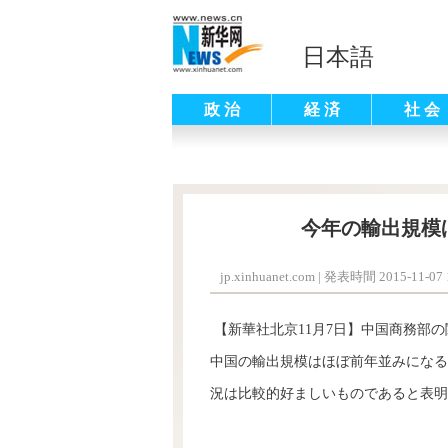
日本語
政 治
経 済
社 会
今年の輸出規模
jp.xinhuanet.com
|
発表時間 2015-11-07 1
【新華社北京11月7日】中国商務
部
の
中国の輸出規模はほぼ前年並みになる
況は比較的好ましいものであると表明