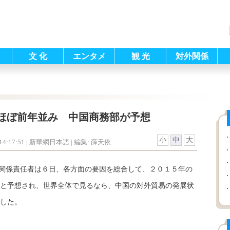
文 化
エンタメ
観 光
対外関係
ほぼ前年並み 中国商務部が予想
小
中
大
4:17:51
| 新華網日本語 |
編集: 薛天依
関係責任者は６日、各方面の要因を総合して、２０１５年の
と予想され、世界全体で見るなら、中国の対外貿易の発展状
した。