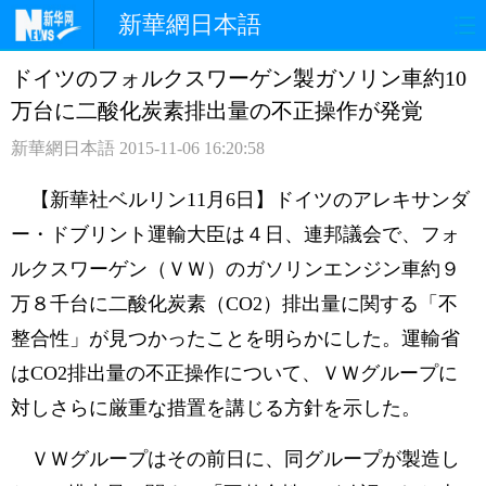
新華網日本語
ドイツのフォルクスワーゲン製ガソリン車約10
ホームページ
政治
経済
万台に二酸化炭素排出量の不正操作が発覚
社会
文化
エンタメ
新華網日本語
2015-11-06 16:20:58
観光
評論
写真
【新華社ベルリン11月6日】ドイツのアレキサンダ
ー・ドブリント運輸大臣は４日、連邦議会で、フォ
中日対訳
ルクスワーゲン（ＶＷ）のガソリンエンジン車約９
万８千台に二酸化炭素（CO2）排出量に関する「不
整合性」が見つかったことを明らかにした。運輸省
はCO2排出量の不正操作について、ＶＷグループに
対しさらに厳重な措置を講じる方針を示した。
ＶＷグループはその前日に、同グループが製造し