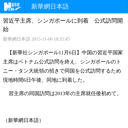
新華網日本語
習近平主席、シンガポールに到着 公式訪問開
ホームページ
政治
経済
始
社会
文化
エンタメ
新華網日本語
2015-11-06 18:35:45
観光
評論
写真
【新華社シンガポール11月6日】中国の習近平国家
主席はベトナム公式訪問を終え、シンガポールのト
中日対訳
ニー・タン大統領の招きで同国を公式訪問するため
現地時間6日午後、同地に到着した。
習主席の同国訪問は2013年の主席就任後初めて。
（新華網日本語）