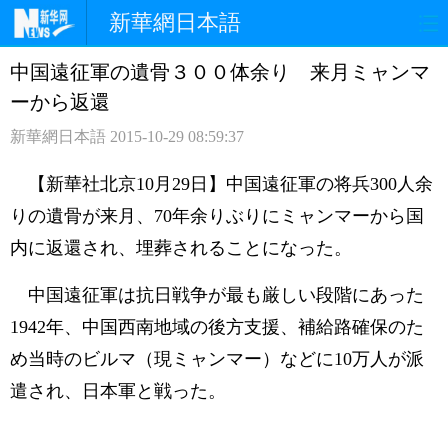
新華網日本語
中国遠征軍の遺骨３００体余り 来月ミャンマ
ホームページ
政治
経済
ーから返還
社会
文化
エンタメ
新華網日本語
2015-10-29 08:59:37
観光
評論
写真
【新華社北京10月29日】中国遠征軍の将兵300人余
りの遺骨が来月、70年余りぶりにミャンマーから国
中日対訳
内に返還され、埋葬されることになった。
中国遠征軍は抗日戦争が最も厳しい段階にあった
1942年、中国西南地域の後方支援、補給路確保のた
め当時のビルマ（現ミャンマー）などに10万人が派
遣され、日本軍と戦った。