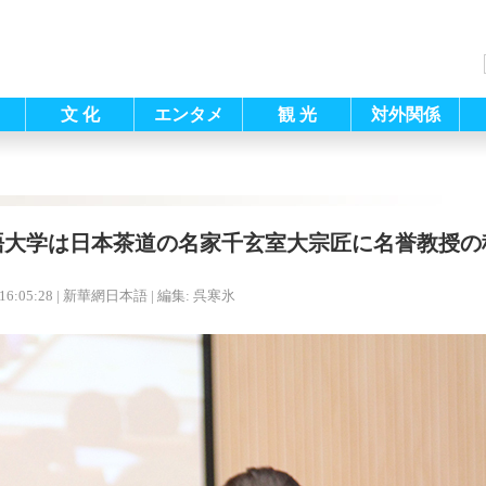
文 化
エンタメ
観 光
対外関係
語大学は日本茶道の名家千玄室大宗匠に名誉教授の
16:05:28
| 新華網日本語 |
編集: 呉寒氷