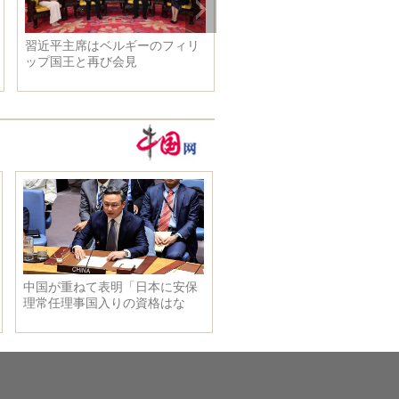
習近平主席はベルギーのフィリ
未来の車はこうなる？ かっ
ップ国王と再び会見
よすぎる