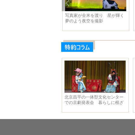
本からイルカ８頭
写真家が全米を渡り 星が輝く
夢のよう夜空を撮影