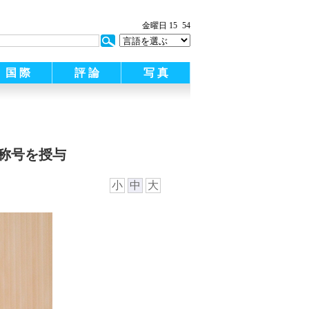
:
金曜日 15
54
国 際
評 論
写 真
称号を授与
小
中
大