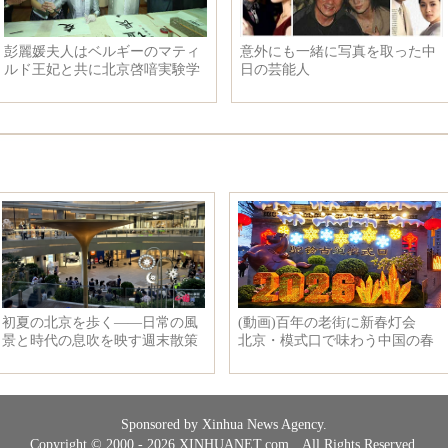
彭麗媛夫人はベルギーのマティ
意外にも一緒に写真を取った中
ルド王妃と共に北京啓喑実験学
日の芸能人
校と中国人民解放軍芸術学院を
見学
Sponsored by Xinhua News Agency.
Copyright © 2000 - 2026 XINHUANET.com All Rights Reserved.