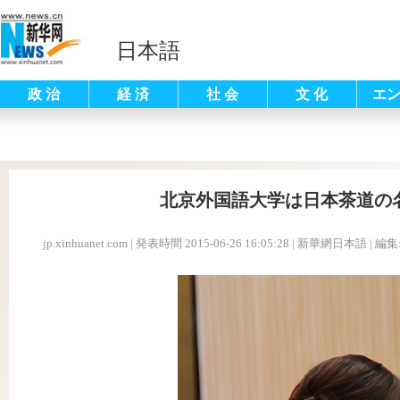
日本語
政 治
経 済
社 会
文 化
エ
北京外国語大学は日本茶道の
jp.xinhuanet.com
|
発表時間 2015-06-26 16:05:28
| 新華網日本語 |
編集