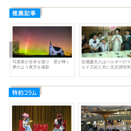
リ
未来の車はこうなる？ かっこ
芸能人の変な风貌 スタ
よすぎる
トの機げんを損ねたよね