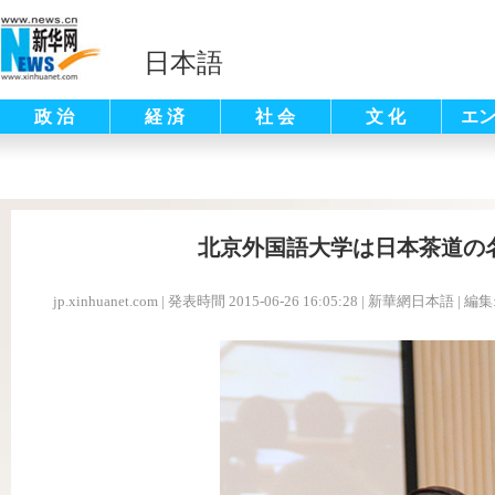
日本語
政 治
経 済
社 会
文 化
エ
北京外国語大学は日本茶道の
jp.xinhuanet.com
|
発表時間 2015-06-26 16:05:28
| 新華網日本語 |
編集