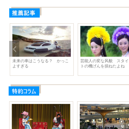
リ
未来の車はこうなる？ かっこ
芸能人の変な风貌 スタイ
よすぎる
トの機げんを損ねたよね