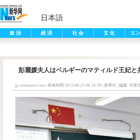
日本語
政 治
経 済
社 会
文 化
エ
彭麗媛夫人はベルギーのマティルド王妃と
jp.xinhuanet.com
|
発表時間 2015-06-25 09:34:38
| 新華社 |
編集: 呉寒