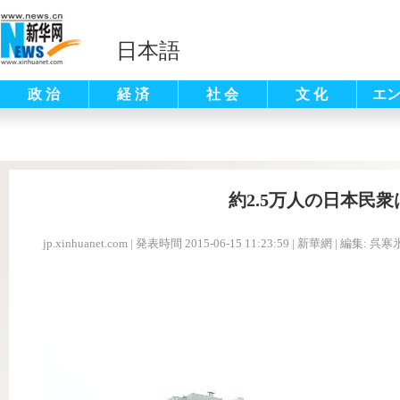
日本語
政 治
経 済
社 会
文 化
エ
約2.5万人の日本民
jp.xinhuanet.com
|
発表時間 2015-06-15 11:23:59
| 新華網 |
編集: 呉寒