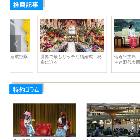
秘
習近平主席、ミャンマー国民民
習近平主席がパンチェン・
主連盟代表団と会見
ドニ・チュキ・ジャブの謁
受ける