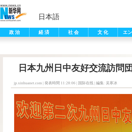
日本語
政 治
経 済
社 会
文 化
エ
日本九州日中友好交流訪問
jp.xinhuanet.com
|
発表時間 11:28:06
| 国际在线 |
編集: 吴寒冰