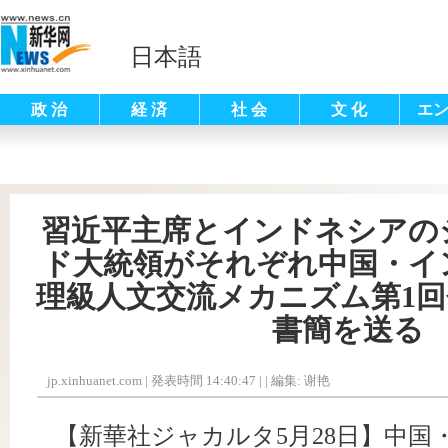
日本語
政 治
経 済
社 会
文 化
エ
習近平主席とインドネシアの
ド大統領がそれぞれ中国・イ
理級人文交流メカニズム第1
書簡を送る
jp.xinhuanet.com
|
発表時間 14:40:47
| |
編集: 谢艳
【新華社ジャカルタ5月28日】中国