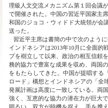
理級人文交流メカニズム第１回会議が
で開催された。中国の習近平国家主
和国のジョコ・ウィドド大統領が会
送った。
習近平主席は書簡の中で次のように
インドネシアは2013年10月に全面
プを樹立して以来、政治の相互信頼
務的協力で豊富な成果を収め、両国
をもたらしてきた。中国が提唱する「
ロード」構想とインドネシアの「全
発展計画は高度に一致している。両
強く、互恵的な協力の潜在力が巨大
明るい。双方が時機を捉え、手を携