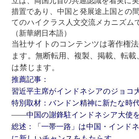
立は、両国元首の共通認識を着実に
措置であり、中国と発展途上国との
てのハイクラス人文交流メカニズム
（新華網日本語）
当社サイトのコンテンツは著作権法
ます。無断転用、複製、掲載、転載
は禁じます。
推薦記事：
習近平主席がインドネシアのジョコ
特別取材：バンドン精神に新たな時
――中国の謝鋒駐インドネシア大使
総述：「一帯一路」は中国・インド
に新しいチャンスをもたらす