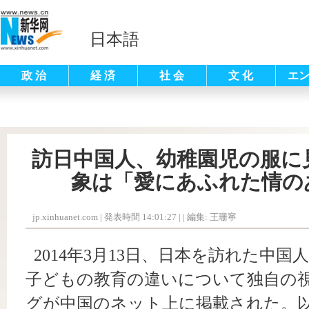
日本語
政 治
経 済
社 会
文 化
エ
訪日中国人、幼稚園児の服に
象は「愛にあふれた情の
jp.xinhuanet.com
|
発表時間 14:01:27
| |
編集: 王珊寧
2014年3月13日、日本を訪れた中
子どもの教育の違いについて独自の
グが中国のネット上に掲載された。