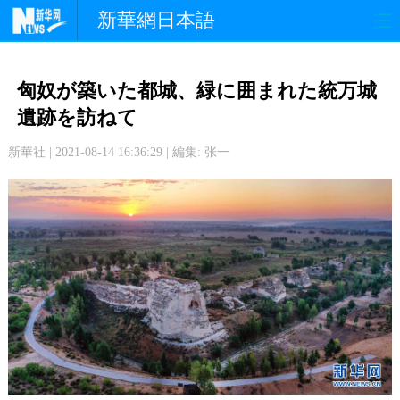
新華網日本語
政 治
経 済
社 会
匈奴が築いた都城、緑に囲まれた統万城
文 化
観 光
スポーツ
遺跡を訪ねて
新華社 | 2021-08-14 16:36:29 | 編集: 张一
中日交流
国 際
特 集
写 真