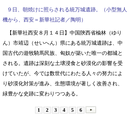
９日、朝焼けに照らされる統万城遺跡。（小型無人
機から、西安＝新華社記者／陶明）
【新華社西安８月１４日】中国陝西省楡林（ゆり
ん）市靖辺（せいへん）県にある統万城遺跡は、中
国古代の遊牧騎馬民族、匈奴が築いた唯一の都城と
される。遺跡は深刻な土壌浸食と砂漠化の影響を受
けていたが、今では数世代にわたる人々の努力によ
り砂漠化対策が進み、生態環境が著しく改善され、
緑豊かな史跡に変わりつつある。
1
2
3
4
5
6