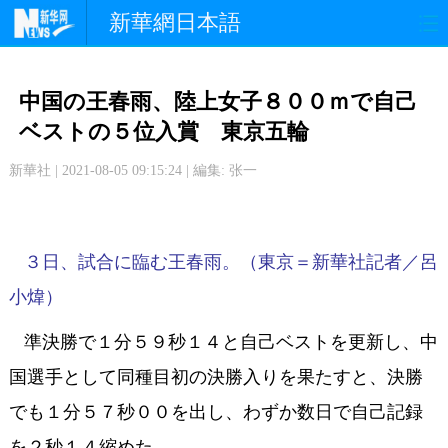
新華網日本語
政 治
経 済
社 会
中国の王春雨、陸上女子８００ｍで自己
文 化
観 光
スポーツ
ベストの５位入賞 東京五輪
新華社 | 2021-08-05 09:15:24 | 編集: 张一
中日交流
国 際
特 集
写 真
３日、試合に臨む王春雨。（東京＝新華社記者／呂
小煒）
準決勝で１分５９秒１４と自己ベストを更新し、中
国選手として同種目初の決勝入りを果たすと、決勝
でも１分５７秒００を出し、わずか数日で自己記録
を２秒１４縮めた。