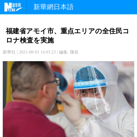
新華網日本語
政 治
経 済
社 会
福建省アモイ市、重点エリアの全住民コ
文 化
観 光
スポーツ
ロナ検査を実施
新華社 | 2021-08-03 14:03:23 | 編集: 陳辰
中日交流
国 際
特 集
写 真