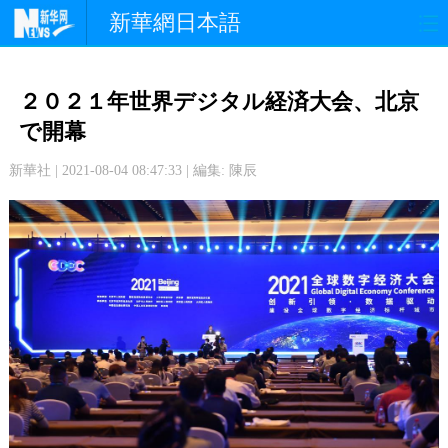
新華網日本語
政 治
経 済
社 会
２０２１年世界デジタル経済大会、北京
文 化
観 光
スポーツ
で開幕
新華社 | 2021-08-04 08:47:33 | 編集: 陳辰
中日交流
国 際
特 集
写 真